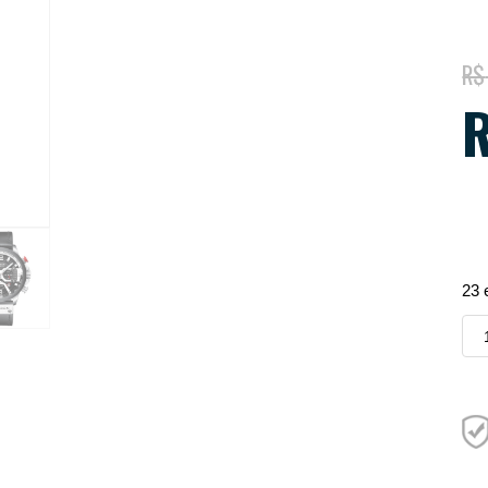
R$
23 